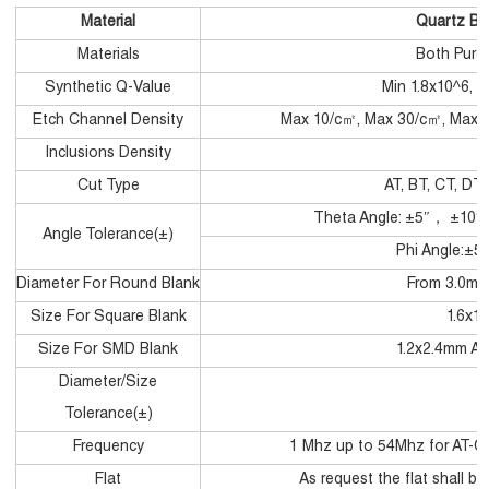
Material
Quartz B
Materials
Both Pure 
Synthetic Q-Value
Min 1.8x10^6, 
Etch Channel Density
Max 10/c㎡, Max 30/c㎡, Max 
Inclusions Density
Cut Type
AT, BT, CT, DT,
Theta Angle: ±5″， ±10
Angle Tolerance(±)
Phi Angle:±5′,
Diameter For Round Blank
From 3.0mm 
Size For Square Blank
1.6x1
Size For SMD Blank
1.2x2.4mm Ab
Diameter/Size
Tolerance(±)
Frequency
1 Mhz up to 54Mhz for AT-C
Flat
As request the flat shall be