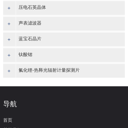
压电石英晶体
声表滤波器
蓝宝石晶片
钛酸锶
氟化锂-热释光辐射计量探测片
导航
首页